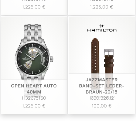
1.225,00 €
1.225,00 €
JAZZMASTER
OPEN HEART AUTO
BAND-SET LEDER-
40MM
BRAUN-20/18
H32675160
H690.326.121
1.225,00 €
100,00 €