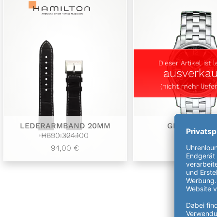
Dieser Artikel ist l
ausverkau
(nicht mehr liefer
LEDERARMBAND 20MM
GENT QUAR
H690.324.100
H32411135
94,00 €
415,00 €