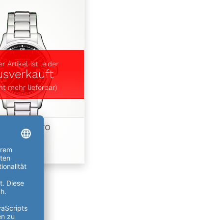
r Artikel ist leider
usverkauft
ht mehr lieferbar)
ALIANT AUTO
H39515133
595,00 €