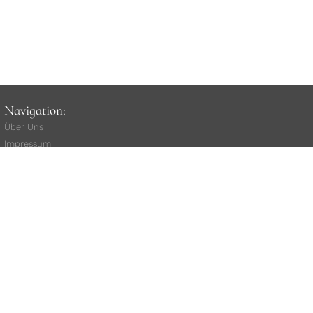
Navigation:
Über Uns
Impressum
unsere AGB
Widerrufsbelehrung
(
Vertrag widerrufen
)
Versand
Rat
e
nkauf
Kauf über Klarna
Datenschutz
Kundenstimmen
Stellenangebote
Mitarbeiterlogin