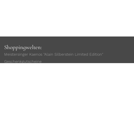
Shoppingwelten:
Meistersinger Kaenos "Alain Silberstein Limited Edition"
Geschenkgutscheine
Damenuhren
Herrenuhren
sofort lieferbar
Limitierte Uhren
Taucheruhren
Fliegeruhren
Geschenke für Ihn
Geschenke für Sie