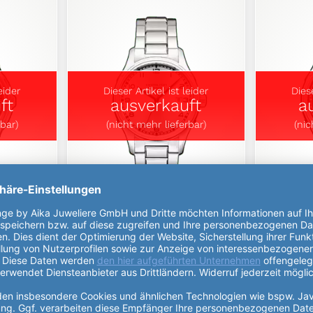
eider
Dieser Artikel ist leider
Diese
ft
ausverkauft
a
bar)
(nicht mehr lieferbar)
(nic
TZ
VALIANT AUTO
V
H39515153
695,00 €