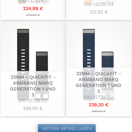
010-13225-07
010-13225-04
224,99 €
122,55 €
249,00 €
22MM - QUICKFIT -
22MM - QUICKFIT -
ARMBAND MARQ
ARMBAND MARQ
GENERATION 1 UND
GENERATION 1 UND
2
2
010-12738-02
010-12738-03
239,20 €
299,00 €
299,00 €
WEITERE ARTIKEL LADEN