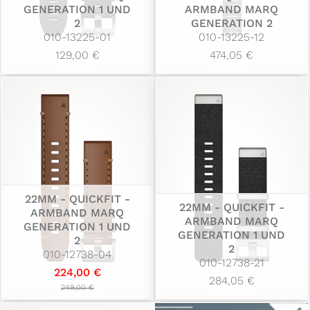
GENERATION 1 UND
ARMBAND MARQ
2
GENERATION 2
010-13225-01
010-13225-12
129,00 €
474,05 €
22MM - QUICKFIT -
22MM - QUICKFIT -
ARMBAND MARQ
ARMBAND MARQ
GENERATION 1 UND
GENERATION 1 UND
2
2
010-12738-04
010-12738-21
224,00 €
284,05 €
249,00 €