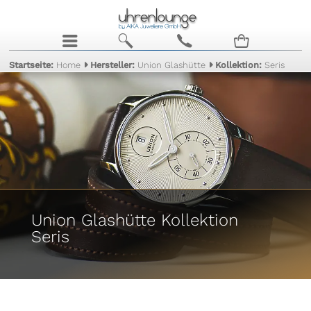
j
b
c
n
Startseite:
Home
Hersteller:
Union Glashütte
Kollektion:
Seris
Union Glashütte Kollektion
Seris