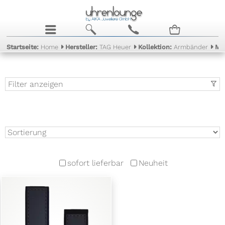
j
b
c
n
Startseite:
Home
Hersteller:
TAG Heuer
Kollektion:
Armbänder
Ma
Filter anzeigen
t
sofort lieferbar
Neuheit