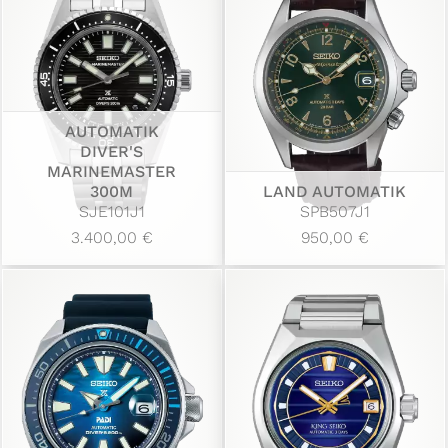
AUTOMATIK
DIVER'S
MARINEMASTER
300M
LAND AUTOMATIK
SJE101J1
SPB507J1
3.400,00 €
950,00 €