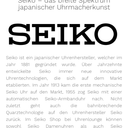
Seiko – das breite Spektrum
japanischer Uhrmacherkunst
Seiko ist ein japanischer Uhrenhersteller, welcher im
Jahr 1881 gegründet wurde. Über Jahrzehnte
entwickelte Seiko immer neue innovative
Uhrentechnologien, die sich auf dem Markt
etablierten. Im Jahr 1913 kam die erste mechanische
Seiko Uhr auf den Markt, 1955 zog Seiko mit einer
automatischen Seiko-Armbanduhr nach. Nicht
zuletzt geht auch die bahnbrechende
Quarztechnologie auf den Uhrenhersteller Seiko
zurück. Im Seiko Shop bei Uhrenlounge können
sowohl Seiko Damenuhren als auch Seiko