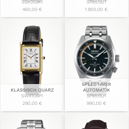
SSK059K1
SPB519J1
460,00 €
1.900,00 €
SPEEDTIMER
KLASSISCH QUARZ
AUTOMATIK
SWR108P1
SPB515J1
290,00 €
990,00 €