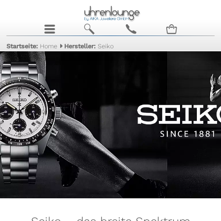
j
b
c
n
Startseite:
Home
Hersteller:
Seiko