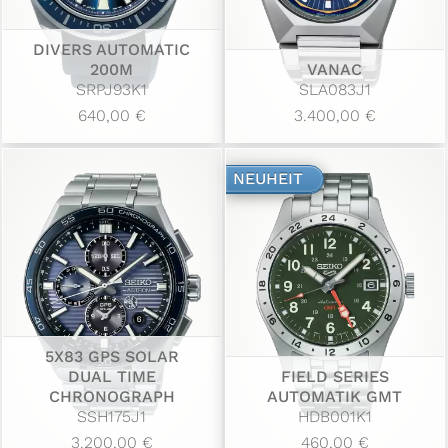
DIVERS AUTOMATIC
200M
VANAC
SRPJ93K1
SLA083J1
640,00 €
3.400,00 €
NEUHEIT
5X83 GPS SOLAR
DUAL TIME
FIELD SERIES
CHRONOGRAPH
AUTOMATIK GMT
SSH175J1
HDB001K1
3.200,00 €
460,00 €