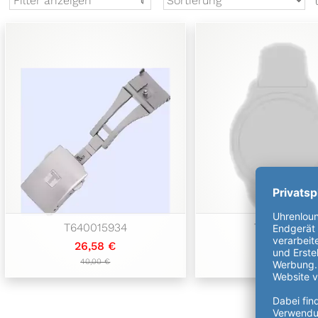
Filter anzeigen
T640015934
T631045509
26,58 €
19,11 €
40,00 €
40,00 €