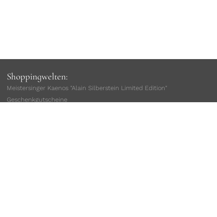
Shoppingwelten:
Meistersinger Kaenos "Alain Silberstein Limited Edition"
Geschenkgutscheine
Damenuhren
Herrenuhren
sofort lieferbar
Limitierte Uhren
Taucheruhren
Fliegeruhren
Geschenke für Ihn
Geschenke für Sie