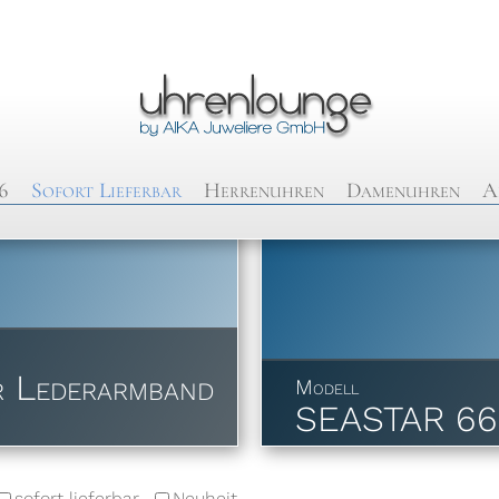
6
Sofort Lieferbar
Herrenuhren
Damenuhren
A
r Lederarmband
Modell
SEASTAR 66
sofort lieferbar
Neuheit