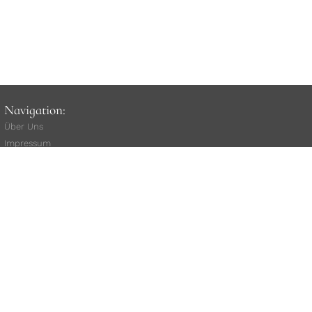
Navigation:
Über Uns
Impressum
unsere AGB
Widerrufsbelehrung
(
Vertrag widerrufen
)
Versand
Rat
e
nkauf
Kauf über Klarna
Datenschutz
Kundenstimmen
Stellenangebote
Mitarbeiterlogin