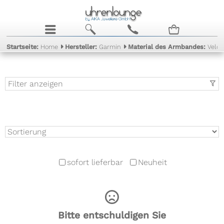
j
b
c
n
Startseite:
Home
Hersteller:
Garmin
Material des Armbandes:
Velou
Filter anzeigen
t
sofort lieferbar
Neuheit
Bitte entschuldigen Sie