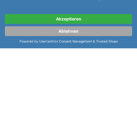
Partner:
Cookie-Einstellungen:
Cookie-Einstellungen verwalten
Shoppingwelten:
Meistersinger Kaenos "Alain Silberstein Limited Edition"
Geschenkgutscheine
Damenuhren
Herrenuhren