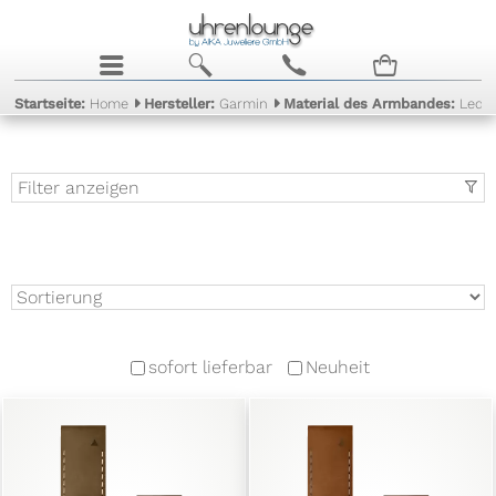
j
b
c
n
Startseite:
Home
Hersteller:
Garmin
Material des Armbandes:
Leder
Filter anzeigen
t
sofort lieferbar
Neuheit