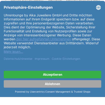
sowie Vorhersagen für die nächsten Tage helfen bei
der Planung der nächsten Aktivität.
Interaktiver SOS-Notruf – Für den Fall der Fälle:
Wenn ein SOS-Notruf über die Uhr ausgelöst wird,
sendet die fenix 8 Pro eine Nachricht über Satelliten
oder LTE an Garmin Response, die 24/7 besetzte,
internationale Zentrale für die Notfallkoordinierung.
Von dort aus kommuniziert Garmin Response mit
denjenigen, die die Hilfe angefordert haben, deren
aufgelisteten Notfallkontakten, den Such- und
Rettungsorganisationen sowie anderen verfügbaren
lokalen Ressourcen. Sie informieren alle über den
Stand der Maßnahmen, einschließlich einer
Bestätigung, sobald Hilfe unterwegs ist, und bleiben
auch während des Einsatzes verfügbar. Mit fast zwei
Jahrzehnten Erfahrung hat das Garmin Response
Team mehr als 17.000 inReach Incident Response