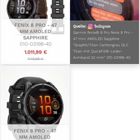
FENIX 8 PRO - 47
Quelle:
MM AMOLED
Garmin fenix® 8 Pro fenix 8 Pro -
SAPPHIRE
47 mm AMOLED Sapphire
010-03198-40
"Graphit/Titan Carbongrau DLC
1.011,99 €
Titan mit QuickFit®-Leder-
Armband 22 mm" 010-03198-40
1.149,99 €
FENIX 8 PRO - 47
MM AMOLED