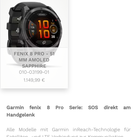
FENIX 8 PRO - 51
MM AMOLED
SAPPHIRE
010-03199-01
1.149,99 €
Garmin fenix 8 Pro Serie: SOS direkt am
Handgelenk
Alle Modelle mit Garmin inReach-Technologie für
Satelliten- und LTE-Verbindung zur Kommunikation.