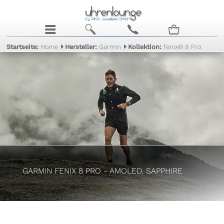
j
b
c
n
Startseite:
Home
Hersteller:
Garmin
Kollektion:
fenix® 8 Pro
GARMIN FENIX 8 PRO - AMOLED, SAPPHIRE