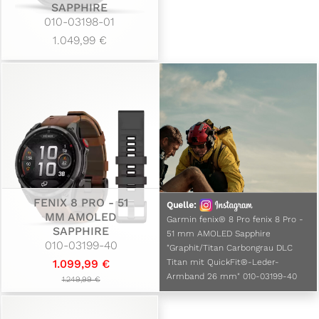
SAPPHIRE
010-03198-01
1.049,99 €
FENIX 8 PRO - 51
Quelle:
MM AMOLED
Garmin fenix® 8 Pro fenix 8 Pro -
SAPPHIRE
51 mm AMOLED Sapphire
010-03199-40
"Graphit/Titan Carbongrau DLC
1.099,99 €
Titan mit QuickFit®-Leder-
Armband 26 mm" 010-03199-40
1.249,99 €