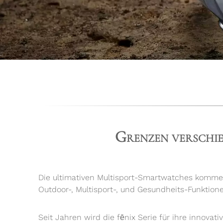
Grenzen verschie
Die ultimativen Multisport-Smartwatches kommen
Outdoor-, Multisport-, und Gesundheits-Funktio
Seit Jahren wird die fēnix Serie für ihre innovat