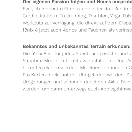
Der eigenen Passion folgen und Neues ausprob
Egal, ob Indoor im Fitnesstudio oder draußen in de
Cardio, Klettern, Trailrunning, Triathlon, Yoga, Fu
Workouts zur Verfügung, die direkt auf dem Displ
fēnix 8 jetzt auch Apnoe und Tauchen als vorinstal
Bekanntes und unbekanntes Terrain erkunden:
Die fēnix 8 ist für jedes Abenteuer gerüstet und 
Sapphire Modellen bereits vorinstallierten Topo
heruntergeladen werden. Mit einem optionalen 
Pro Karten direkt auf der Uhr geladen werden. S
Umgebungen und schonen dabei den Akku. Bevor d
werden, um dann unterwegs auch Abbiegehinweis
welche die nächste Wegkreuzung mit Entfernungsi
Lageerkennung und Navigation sind barometris
Die eigene Gesundheit im Blick:
Die fēnix 8 ist mit Funktionen zur 24/7-Gesundh