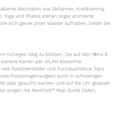
lierte Aktivitäten wie Skifahren, Krafttraining,
dio, Yoga und Pilates stehen sogar animierte
die sich gerne unter Wasser aufhalten, bietet die
dem richtigen Weg zu bleiben. Die auf den fēnix 8
 weitere Karten per WLAN kostenfrei
e Satellitenbilder und hochqualitative Topo
nde Positionsgenauigkeit auch in schwierigen
lt oder gesucht werden und auf die Uhr gespielt
ur sorgen die NextFork™ Map Guide Daten,
elbstverständlich mit an Bord für beste
lenk, Body Battery, Jetlag Ratgeber, Schlafcoach