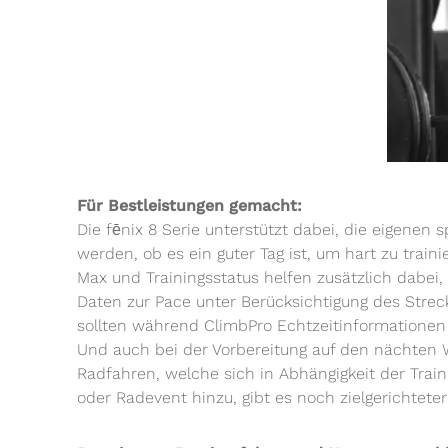
Für Bestleistungen gemacht:
Die fēnix 8 Serie unterstützt dabei, die eigenen
werden, ob es ein guter Tag ist, um hart zu trai
Max und Trainingsstatus helfen zusätzlich dabei,
Daten zur Pace unter Berücksichtigung des Strec
sollten während ClimbPro Echtzeitinformationen ü
Und auch bei der Vorbereitung auf den nächten We
Radfahren, welche sich in Abhängigkeit der Tra
oder Radevent hinzu, gibt es noch zielgerichtet