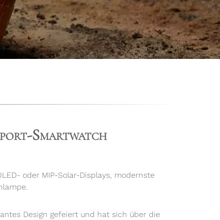
isport-Smartwatch
OLED- oder MIP-Solar-Displays, modernste
enlampe.
nantes Design gefeiert und hat sich über die