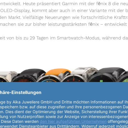
 entwickelt. Heute präsentiert Garmin mit der fēnix 8 die n
AMOLED-Display, kommt aber auch in einer Variante mit der
en Markt. Vielfältige Neuerungen wie fortschrittliche Krafttr
hen sie zur bisher leistungsstärksten fēnix – entwickelt f
eit von bis zu 29 Tagen im Smartwatch-Modus, während da