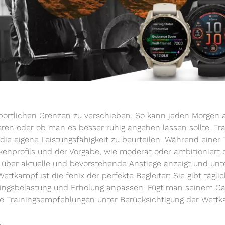
 sportlichen Grenzen zu verschieben. So kann jeden Morgen a
nieren oder ob man es besser ruhig angehen lassen sollte. Tr
 die eigene Leistungsfähigkeit zu beurteilen. Während einer
kenprofils und der Vorgabe, wie moderat oder ambitionier
ber aktuelle und bevorstehende Anstiege anzeigt und unterst
ttkampf ist die fenix der perfekte Begleiter: Sie gibt täg
iningsbelastung und Erholung anpassen. Fügt man seinem G
ere Trainingsempfehlungen unter Berücksichtigung der Wet