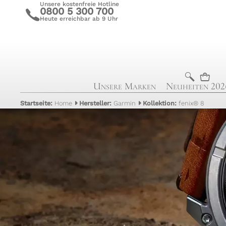
Unsere kostenfreie Hotline
0800 5 300 700
c
Heute erreichbar ab 9 Uhr
b
n
Unsere Marken
Neuheiten 202
Startseite:
Home
Hersteller:
Garmin
Kollektion:
fenix® 8