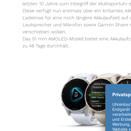
letzten 10 Jahre zum Inbegriff der Multisportuhr
Diese verfügt nun erstmals über ein brillantes 
Ladelinse für eine noch längere Akkulaufzeit auf d
Lautsprecher und Mikrofon sowie Garmin Share mac
verschieben wollen.
Das 51 mm AMOLED-Modell bietet eine Akkulaufz
zu 48 Tage durchhält.