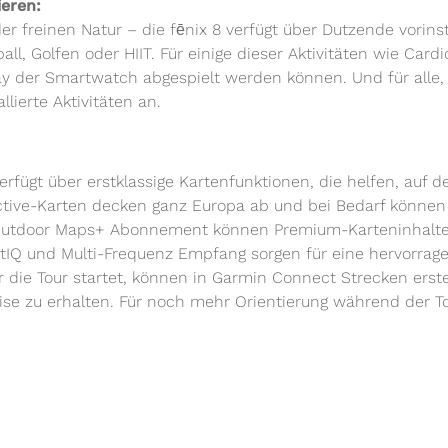
ieren:
r freinen Natur – die fēnix 8 verfügt über Dutzende vorinstal
ßball, Golfen oder HIIT. Für einige dieser Aktivitäten wie Car
ay der Smartwatch abgespielt werden können. Und für alle, 
lierte Aktivitäten an.
verfügt über erstklassige Kartenfunktionen, die helfen, auf 
Active-Karten decken ganz Europa ab und bei Bedarf können
Outdoor Maps+ Abonnement können Premium-Karteninhalte wi
atIQ und Multi-Frequenz Empfang sorgen für eine hervorrage
ie Tour startet, können in Garmin Connect Strecken erstel
e zu erhalten. Für noch mehr Orientierung während der To
nformation und Trail-Name auf der Kartenseite anzeigen. S
cher Höhenmesser, Gyroskop und 3-Achsen-Kompass.
eitsüberwachung ausgestattet, darunter PulseOX5 am Handge