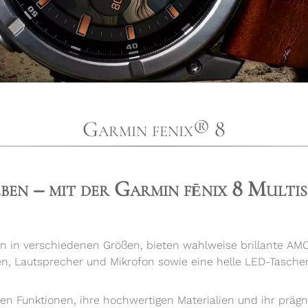
Garmin fenix® 8
ben – mit der Garmin fēnix 8 Mult
 in verschiedenen Größen, bieten wahlweise brillante AM
nen, Lautsprecher und Mikrofon sowie eine helle LED-Tasch
iven Funktionen, ihre hochwertigen Materialien und ihr präg