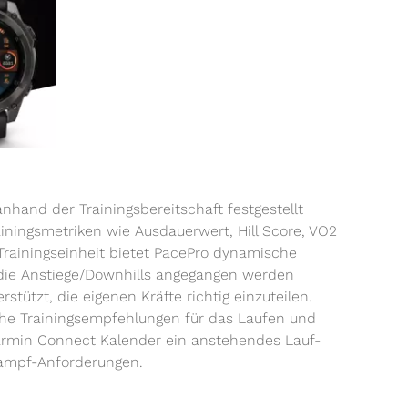
nhand der Trainingsbereitschaft festgestellt
ainingsmetriken wie Ausdauerwert, Hill Score, VO2
 Trainingseinheit bietet PacePro dynamische
t die Anstiege/Downhills angegangen werden
ützt, die eigenen Kräfte richtig einzuteilen.
liche Trainingsempfehlungen für das Laufen und
armin Connect Kalender ein anstehendes Lauf-
tkampf-Anforderungen.