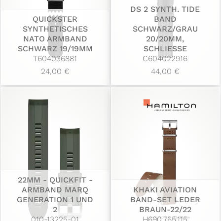
DS 2 SYNTH. TIDE
QUICKSTER
BAND
SYNTHETISCHES
SCHWARZ/GRAU
NATO ARMBAND
20/20MM,
SCHWARZ 19/19MM
SCHLIESSE
T604036881
C604022916
24,00 €
44,00 €
22MM - QUICKFIT -
ARMBAND MARQ
KHAKI AVIATION
GENERATION 1 UND
BAND-SET LEDER
2
BRAUN-22/22
010-13225-01
H690.765.115