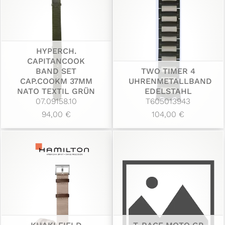
HYPERCH.
CAPITANCOOK
BAND SET
TWO TIMER 4
CAP.COOKM 37MM
UHRENMETALLBAND
NATO TEXTIL GRÜN
EDELSTAHL
07.09158.10
T605013943
94,00 €
104,00 €