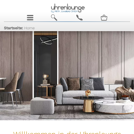
j
b
c
n
Startseite:
Home