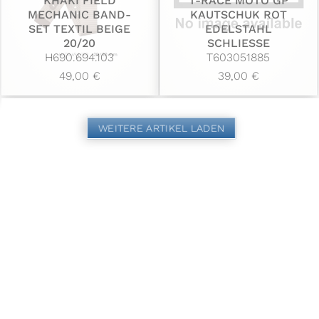
KHAKI FIELD
T-RACE MOTO GP
MECHANIC BAND-
KAUTSCHUK ROT
SET TEXTIL BEIGE
EDELSTAHL
20/20
SCHLIESSE
H690.694.103
T603051885
49,00 €
39,00 €
WEITERE ARTIKEL LADEN