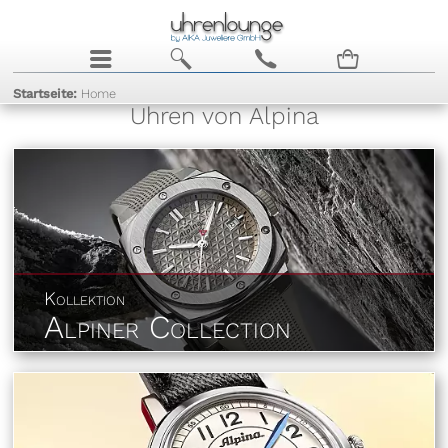
j
b
c
n
Startseite:
Home
Uhren von Alpina
Kollektion
Alpiner Collection