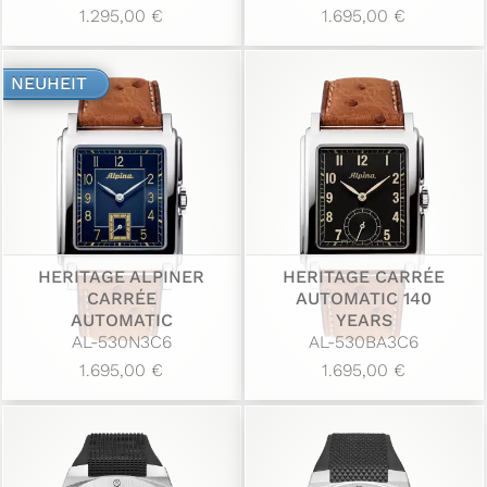
1.295,00 €
1.695,00 €
NEUHEIT
HERITAGE ALPINER
HERITAGE CARRÉE
CARRÉE
AUTOMATIC 140
AUTOMATIC
YEARS
AL-530N3C6
AL-530BA3C6
1.695,00 €
1.695,00 €