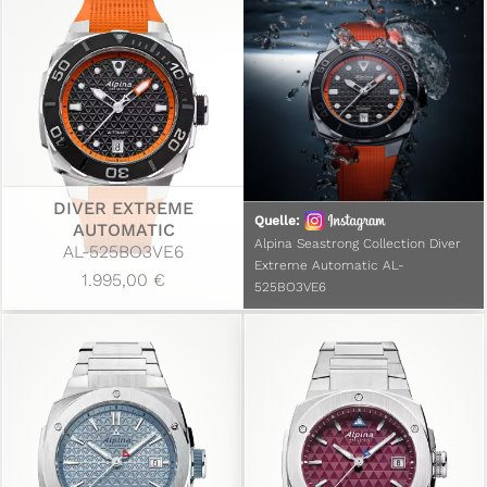
DIVER EXTREME
Quelle:
AUTOMATIC
Alpina Seastrong Collection Diver
AL-525BO3VE6
Extreme Automatic AL-
1.995,00 €
525BO3VE6