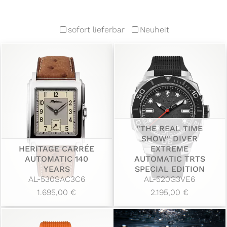
sofort lieferbar
Neuheit
"THE REAL TIME
SHOW" DIVER
HERITAGE CARRÉE
EXTREME
AUTOMATIC 140
AUTOMATIC TRTS
YEARS
SPECIAL EDITION
AL-530SAC3C6
AL-520G3VE6
1.695,00 €
2.195,00 €