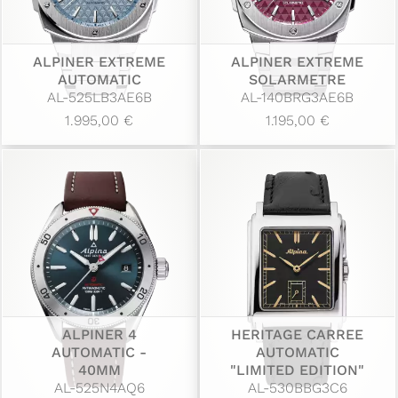
ALPINER EXTREME
ALPINER EXTREME
AUTOMATIC
SOLARMETRE
AL-525LB3AE6B
AL-140BRG3AE6B
1.995,00 €
1.195,00 €
ALPINER 4
HERITAGE CARREE
AUTOMATIC -
AUTOMATIC
40MM
"LIMITED EDITION"
AL-525N4AQ6
AL-530BBG3C6