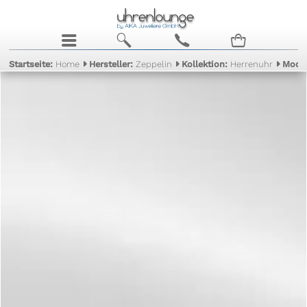
j
b
c
n
Startseite:
Home
Hersteller:
Zeppelin
Kollektion:
Herrenuhr
Mode