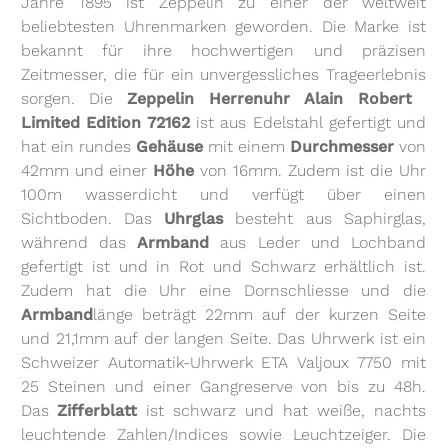
Jahre 1895 ist Zeppelin zu einer der weltweit
beliebtesten Uhrenmarken geworden. Die Marke ist
bekannt für ihre hochwertigen und präzisen
Zeitmesser, die für ein unvergessliches Trageerlebnis
sorgen. Die
Zeppelin Herrenuhr Alain Robert 
Limited Edition 72162
ist aus Edelstahl gefertigt und
hat ein rundes
Gehäuse
mit einem
Durchmesser
von
42mm und einer
Höhe
von 16mm. Zudem ist die Uhr
100m wasserdicht und verfügt über einen
Sichtboden. Das
Uhrglas
besteht aus Saphirglas,
während das
Armband
aus Leder und Lochband
gefertigt ist und in Rot und Schwarz erhältlich ist.
Zudem hat die Uhr eine Dornschliesse und die
Armband
länge beträgt 22mm auf der kurzen Seite
und 21,1mm auf der langen Seite. Das Uhrwerk ist ein
Schweizer Automatik-Uhrwerk ETA Valjoux 7750 mit
25 Steinen und einer Gangreserve von bis zu 48h.
Das
Zifferblatt
ist schwarz und hat weiße, nachts
leuchtende Zahlen/Indices sowie Leuchtzeiger. Die