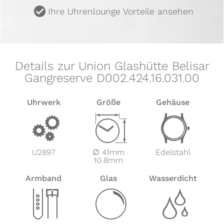
u
Ihre Uhrenlounge Vorteile ansehen
Details zur Union Glashütte Belisar
Gangreserve D002.424.16.031.00
Uhrwerk
Größe
Gehäuse
v
Z
w
U2897
∅ 41mm
Edelstahl
10.8mm
Armband
Glas
Wasserdicht
x
y
z