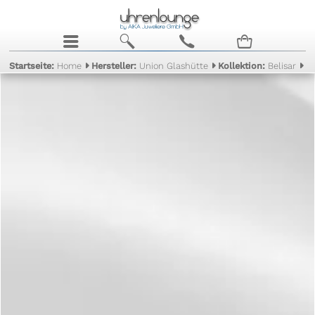
j
b
c
n
Startseite:
Home
Hersteller:
Union Glashütte
Kollektion:
Belisar
M