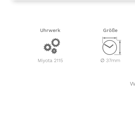
Uhrwerk
Größe
v
Z
Miyota 2115
∅ 37mm
w