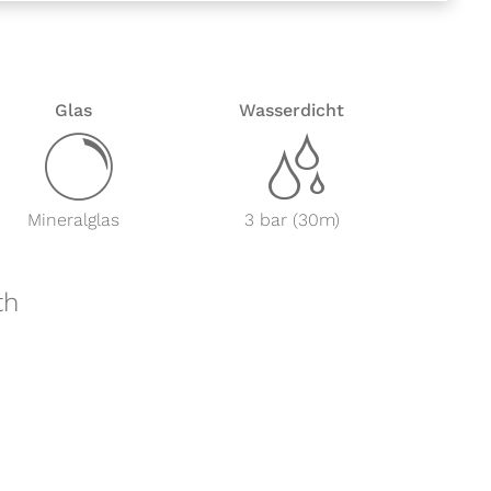
Glas
Wasserdicht
y
z
Mineralglas
3 bar (30m)
th