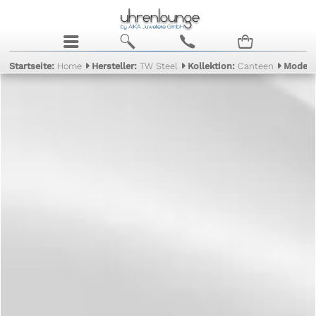
j
b
c
n
Startseite:
Home
Hersteller:
TW Steel
Kollektion:
Canteen
Modell