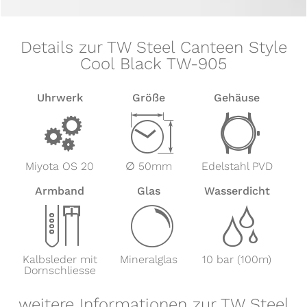
Details zur TW Steel Canteen Style
Cool Black TW-905
Uhrwerk
Größe
Gehäuse
v
Z
w
Miyota OS 20
∅ 50mm
Edelstahl PVD
Armband
Glas
Wasserdicht
x
y
z
Kalbsleder mit
Mineralglas
10 bar (100m)
Dornschliesse
weitere Informationen zur TW Steel