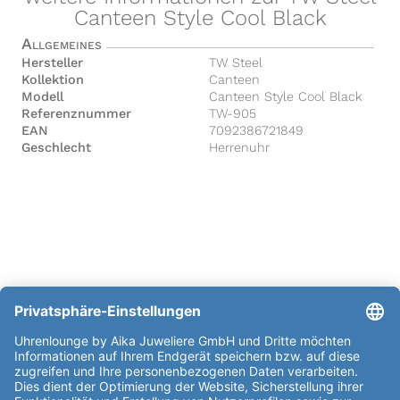
Canteen Style Cool Black
Allgemeines
Hersteller
TW Steel
Kollektion
Canteen
Modell
Canteen Style Cool Black
Referenznummer
TW-905
EAN
7092386721849
Geschlecht
Herrenuhr