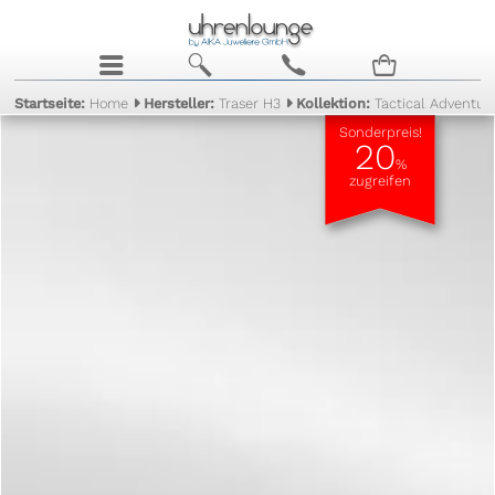
j
b
c
n
Startseite:
Home
Hersteller:
Traser H3
Kollektion:
Tactical Adventur
Sonderpreis!
20
%
zugreifen