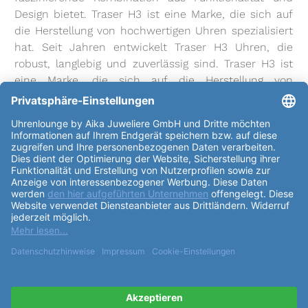
Design bietet. Traser H3 ist eine Marke, die sich auf
die Herstellung von hochwertigen Uhren spezialisiert
hat. Seit Jahren entwickelt Traser H3 Uhren, die
robust, langlebig und zuverlässig sind. Traser H3 ist
eine Marke, die sich auf die Herstellung von
hochwertigen Uhren spezialisiert hat und über eine
lange Tradition verfügt. Die
Traser H3 Tactical
Adventure Collection P68 Pathfinder Automatic
Blue 109742
ist eine Uhr, die dank ihres robusten
und stilvollen Designs ein echter Hingucker ist. Das
Gehäuse
besteht aus Edelstahl und hat eine runde
Form mit einem
Durchmesser
von 46mm und einer
Höhe
von 10mm. Der
Gehäuse
boden ist massiv und
das
Uhrglas
besteht aus Saphirglas. Es ist 100m
wasserdicht und wird durch ein Automatikwerk
angetrieben. Das
Zifferblatt
ist blau und hat
arabische Indexe. Das
Armband
ist aus Kautschuk
und schwarz und es hat eine Dornschließe. Die