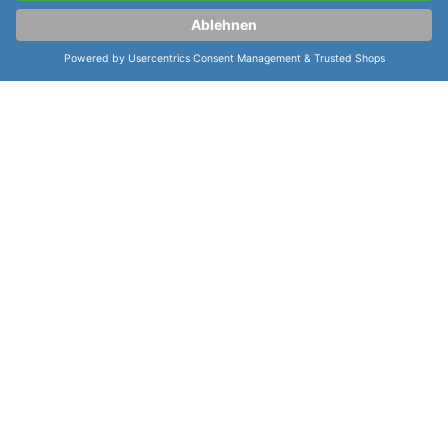
Traser H3 Tactical Adventure Collection P68
Pathfinder Automatic Blue 109742
bietet eine Reihe
von
Funktionen
, die für den Abenteuer-Liebhaber
sehr nützlich sind. Zu den
Funktionen
gehören ein
Kompassring, eine verschraubte Krone, eine
Datumsanzeige, eine Zentralsekunde, Leuchtzeiger
und Leuchtindizes. Diese Uhr ist ein perfektes
Accessoire für alle, die ein robustes und stilvolles
Design mögen.
weiterlesen