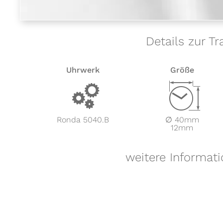
Details zur T
Uhrwerk
Größe
v
Z
Ronda 5040.B
∅ 40mm
12mm
weitere Informati