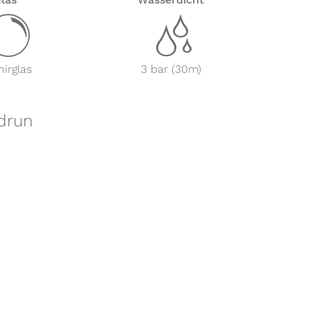
y
z
irglas
3 bar (30m)
ldrun