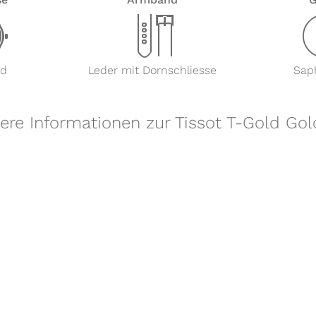
w
x
ld
Leder mit Dornschliesse
Saph
ere Informationen zur Tissot T-Gold Go