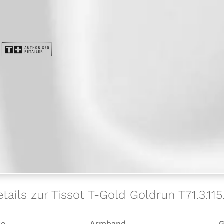
tails zur Tissot T-Gold Goldrun T71.3.115
se
Armband
G