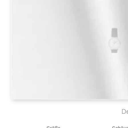
De
Größe
Gehäu