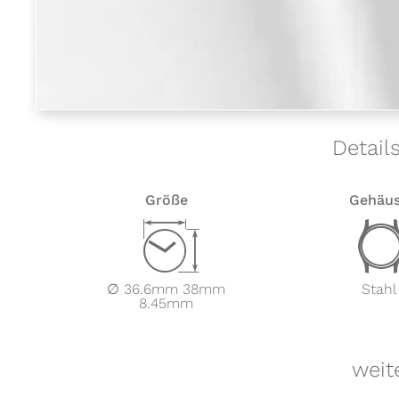
Detail
Größe
Gehäu
Z
∅ 36.6mm 38mm
Stahl
8.45mm
weit