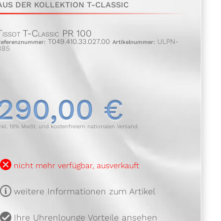
AUS DER KOLLEKTION T-CLASSIC
Tissot T-Classic PR 100
T049.410.33.027.00
ULPN-
Referenznummer:
Artikelnummer:
885
290,00 €
nkl. 19% MwSt. und kostenfreiem nationalen Versand
B
nicht mehr verfügbar, ausverkauft
m
weitere Informationen zum Artikel
u
Ihre Uhrenlounge Vorteile ansehen