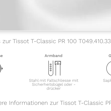
s zur Tissot T-Classic PR 100 T049.410.33
se
Armband
G
w
x
Stahl mit Faltschliesse mit
Saph
Sicherheitsbügel oder -
drücker
ere Informationen zur Tissot T-Classic P