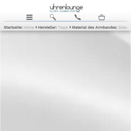
j
b
c
n
Startseite:
Home
Hersteller:
Tissot
Material des Armbandes:
Silikon