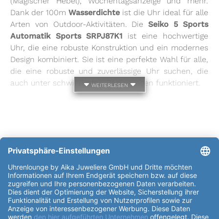
(Magischer Hebel), Wochentagsanzeige und mehr.
Dank der 100m
Wasserdichte
ist die Uhr ideal für alle
Arten von Outdoor-Aktivitäten. Die
Seiko 5 Sports
Automatik Sports SRPJ87K1
ist eine hochwertige
Uhr, die eine robuste Konstruktion und ein modernes
Design kombiniert. Sie ist eine perfekte Wahl für alle,
die eine robuste und zuverlässige Uhr suchen, die
auch unter schwierigsten Bedingungen funktioniert.
weiterlesen