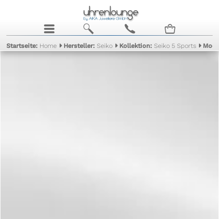
j
b
c
n
Startseite:
Home
Hersteller:
Seiko
Kollektion:
Seiko 5 Sports
Mode