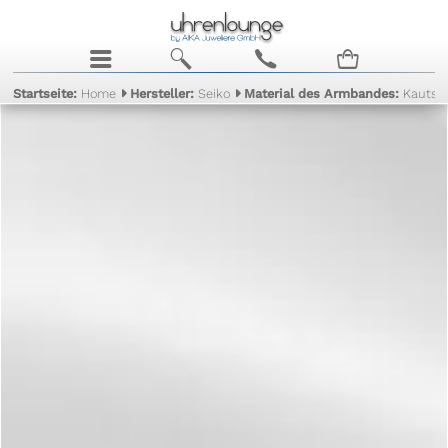
j
b
c
n
Startseite:
Home
Hersteller:
Seiko
Material des Armbandes:
Kautsc