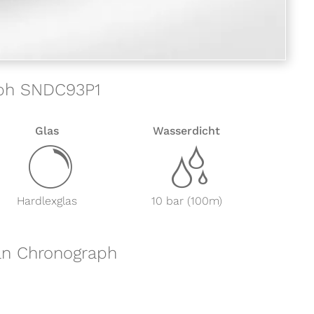
raph SNDC93P1
Glas
Wasserdicht
y
z
Hardlexglas
10 bar (100m)
tan Chronograph