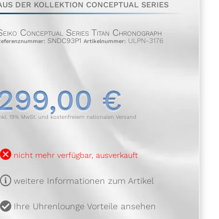
AUS DER KOLLEKTION CONCEPTUAL SERIES
Seiko Conceptual Series Titan Chronograph
SNDC93P1
ULPN-3176
Referenznummer:
Artikelnummer:
299,00 €
nkl. 19% MwSt. und kostenfreiem nationalen Versand
B
nicht mehr verfügbar, ausverkauft
m
weitere Informationen zum Artikel
u
Ihre Uhrenlounge Vorteile ansehen