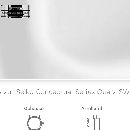
s zur Seiko Conceptual Series Quarz S
Gehäuse
Armband
w
x