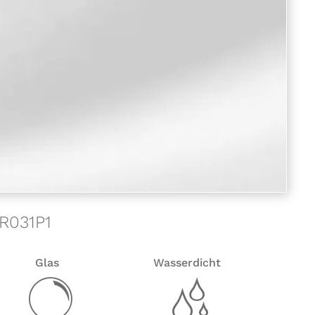
WR031P1
Glas
Wasserdicht
y
z