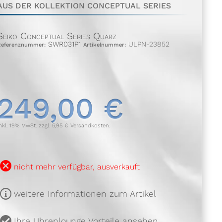
AUS DER KOLLEKTION CONCEPTUAL SERIES
Seiko Conceptual Series Quarz
SWR031P1
ULPN-23852
Referenznummer:
Artikelnummer:
249,00 €
nkl. 19% MwSt. zzgl. 5,95 € Versandkosten.
B
nicht mehr verfügbar, ausverkauft
m
weitere Informationen zum Artikel
u
Ihre Uhrenlounge Vorteile ansehen