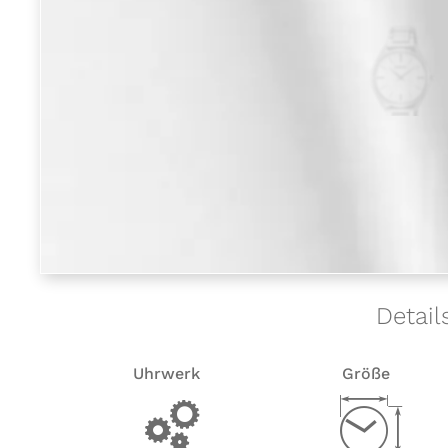
Detail
Uhrwerk
Größe
v
Z