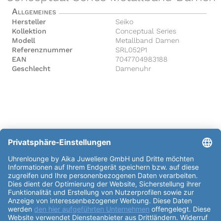
Allgemeines
Hersteller
Seiko
Kollektion
Conceptual Series
Modell
Metallband Damen
Referenznummer
SRL052P1
EAN
7047704983188
Geschlecht
Damenuhr