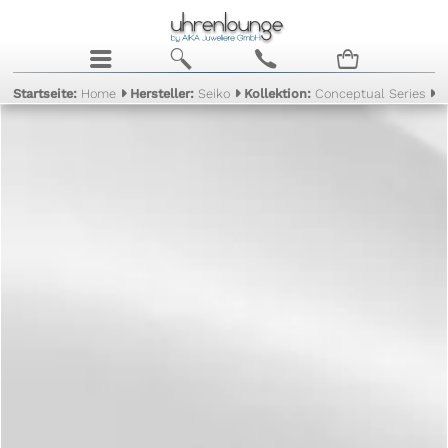
j
b
c
n
Startseite:
Home
Hersteller:
Seiko
Kollektion:
Conceptual Series
M