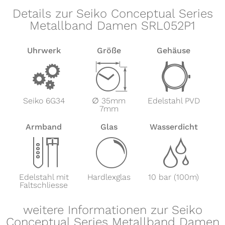
Details zur Seiko Conceptual Series
Metallband Damen SRL052P1
Uhrwerk
Größe
Gehäuse
v
Z
w
Seiko 6G34
∅ 35mm
Edelstahl PVD
7mm
Armband
Glas
Wasserdicht
x
y
z
Edelstahl mit
Hardlexglas
10 bar (100m)
Faltschliesse
weitere Informationen zur Seiko
Conceptual Series Metallband Damen