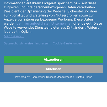
Centrix Band Set Centrix L Edelstahl
Bico Au2n