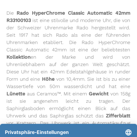
Die
Rado HyperChrome Classic Automatic 42mm
R33100103
ist eine stilvolle und moderne Uhr, die von
der Schweizer Uhrenmarke Rado hergestellt wird.
Seit 1917 hat sich Rado als eine der führenden
Uhrenmarken etabliert. Die Rado HyperChrome
Classic Automatic 42mm ist eine der beliebtesten
Kollektion
en der Marke und wird von
Uhrenliebhabern auf der ganzen Welt geschätzt.
Diese Uhr hat ein 42mm Edelstahlgehäuse in runder
Form und eine
Höhe
von 10,4mm. Sie ist bis zu einer
Wassertiefe von 50m wasserdicht und hat eine
Lünette
aus Ceramos™. Mit einem
Gewicht
von 158g
ist sie angenehm leicht zu tragen. Der
Saphirglasboden ermöglicht einen Blick auf das
Uhrwerk und das Saphirglas schützt das
Zifferblatt
vor Kratzern. Das Uhrwerk ist ein Automatikaufzug
mit einer Gangreserve von bis zu 80h. Das
Kaliber