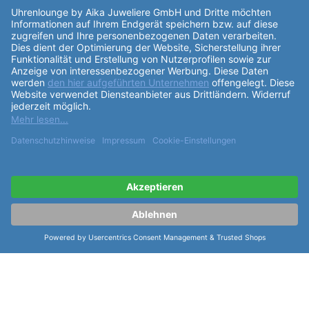
R734 sorgt für eine präzise Zeitmessung. Das graue
Zifferblatt
ist mit Strichen indexiert und das graue
Edelstahlarmband ist mit einer Faltschließe
ausgestattet und hat die Referenz 07.03912.10. Die
Easy Clip Funktion ermöglicht ein einfaches An- und
Ausziehen des
Armband
es. Die
Rado HyperChrome
Classic Automatic 42mm R33100103
ist eine stilvolle,
moderne Uhr, die Schweizer Präzision und Eleganz
vereint. Sie ist ein perfekter Begleiter für jeden Tag.
weiterlesen