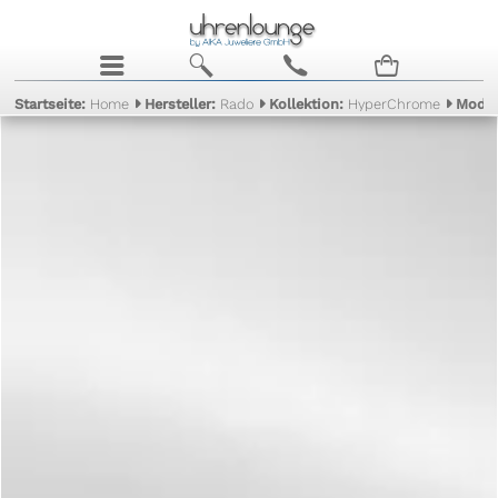
j
b
c
n
Startseite:
Home
Hersteller:
Rado
Kollektion:
HyperChrome
Model