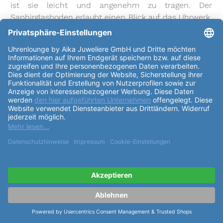
ist sie leicht und angenehm zu tragen. Der
Saphirglasboden erlaubt einen Blick auf das Uhrwerk.
Das
Uhrglas
ist ebenfalls aus Saphirglas gefertigt und
schützt das Uhrwerk vor Staub und Schmutz. Das
Uhrwerk ist ein Automatikwerk mit einer Gangreserve
von bis zu 80h. Das
Kaliber
R734 ist ein präzises
Uhrwerk und sorgt für eine exakte Zeitmessung. Das
dunkelgraue
Zifferblatt
ist mit 12 Diamanten, 0.096
Karat, besetzt und verleiht der Uhr ein edles
Aussehen. Das
Armband
der
Rado HyperChrome
Classic Automatic 42mm "Diamonds" R33100703
besteht ebenfalls aus Edelstahl und ist in einem
eleganten Grauton gehalten. Dank der Faltschließe ist
das
Armband
einfach zu schließen und die Easy
Clip-Funktion ermöglicht ein schnelles und einfaches
Anpassen der Länge des
Armband
s. Die
Rado
HyperChrome Classic Automatic 42mm "Diamonds"
R33100703
ist ein luxuriöses und modernes Uhrwerk,
das durch seine hochwertige Verarbeitung und sein