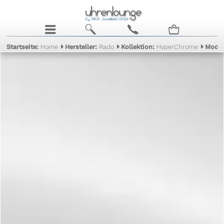
j
b
c
n
Startseite:
Home
Hersteller:
Rado
Kollektion:
HyperChrome
Model