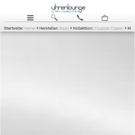
j
b
c
n
Startseite:
Home
Hersteller:
Rado
Kollektion:
Coupole Classic
Mod