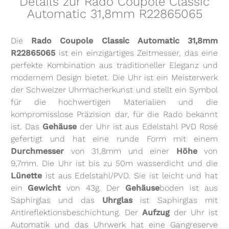
Details zur Rado Coupole Classic
Automatic 31,8mm R22865065
Die
Rado Coupole Classic Automatic 31,8mm
R22865065
ist ein einzigartiges Zeitmesser, das eine
perfekte Kombination aus traditioneller Eleganz und
modernem Design bietet. Die Uhr ist ein Meisterwerk
der Schweizer Uhrmacherkunst und stellt ein Symbol
für die hochwertigen Materialien und die
kompromisslose Präzision dar, für die Rado bekannt
ist. Das
Gehäuse
der Uhr ist aus Edelstahl PVD Rosé
gefertigt und hat eine runde Form mit einem
Durchmesser
von 31,8mm und einer
Höhe
von
9,7mm. Die Uhr ist bis zu 50m wasserdicht und die
Lünette
ist aus Edelstahl/PVD. Sie ist leicht und hat
ein
Gewicht
von 43g. Der
Gehäuse
boden ist aus
Saphirglas und das
Uhrglas
ist Saphirglas mit
Antireflektionsbeschichtung. Der
Aufzug
der Uhr ist
Automatik und das Uhrwerk hat eine Gangreserve