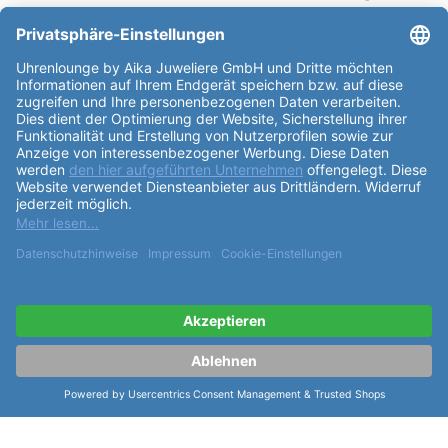
von bis zu 48h. Das
Kaliber
der Uhr ist 03.582.831.
Das
Zifferblatt
der Uhr ist weiß und hat Striche als
Index. Das
Armband
der Uhr ist aus Leder und hat
die Referenz 07.19033.10. Die Farbe des
Armband
es
ist braun und die
Schließe
ist eine Faltschliesse. Die
Rado Coupole Classic Automatic 31,8mm
R22865065
ist eine Uhr, die einzigartige
Funktionen
wie Datumsanzeige und Zentralsekunde bietet. Seit
seiner Gründung im Jahr 1917 ist Rado ein führender
Hersteller
von hochwertigen Uhren und stellt sich
stets neuen Herausforderungen, um seinen Kunden
innovative und qualitativ hochwertige Uhren zu
liefern. Die
Rado Coupole Classic Automatic
31,8mm R22865065
ist eine Uhr, die Elegance,
Präzision und Funktionalität miteinander verbindet
und ein absolutes Muss für jeden Uhrenliebhaber ist.
Mit ihrem edlen Design, ihren hochwertigen
Materialien und ihren innovativen
Funktionen
ist sie
eine Uhr, die jedes Outfit bereichern wird.