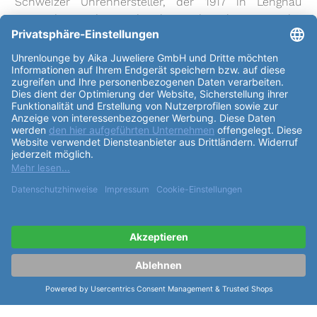
Schweizer Uhrenhersteller, der 1917 in Lengnau
gegründet wurde. Seitdem hat Rado sich zu einer der
führenden Uhrenmarken der Welt entwickelt. Die
Rado Ceramica Automatic R21808152
ist ein
Meisterwerk in Design und Funktion. Das
Gehäuse
ist
aus Edelstahl/PVD und Hightech-Keramik gefertigt
und hat eine rechteckige Form mit einem
Durchmesser
von 30,0x41,7mm und einer
Höhe
von
12,3mm. Die Uhr ist bis zu 50m wasserdicht und
wiegt nur 126g. Das
Uhrglas
besteht aus Saphirglas
und das Uhrwerk ist ein Automatikwerk mit einer
Gangreserve von bis zu 38h. Das
Zifferblatt
hat eine
schwarze Farbe und ist mit Strichen indexiert. Das
Armband
ist ebenfalls aus Edelstahl/PVD und
Hightech-Keramik gefertigt und hat eine schwarze
Farbe. Die
Schließe
ist eine Faltschliesse. Die
Rado
Ceramica Automatic R21808152
verfügt über eine
Datumsanzeige und eine Zentralsekunde. Diese Uhr
ist eine perfekte Kombination aus modernem Design