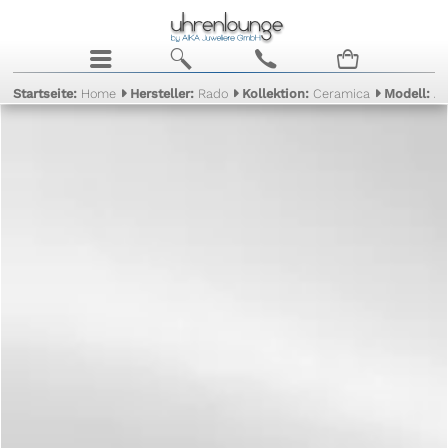
j
b
c
n
Startseite:
Home
Hersteller:
Rado
Kollektion:
Ceramica
Modell:
A