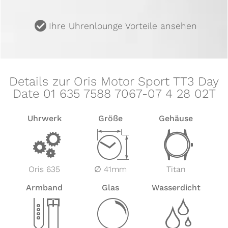
u
Ihre Uhrenlounge Vorteile ansehen
Details zur Oris Motor Sport TT3 Day
Date 01 635 7588 7067-07 4 28 02T
Uhrwerk
Größe
Gehäuse
v
Z
w
Oris 635
∅ 41mm
Titan
Armband
Glas
Wasserdicht
x
y
z