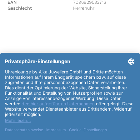
EAN
7096829533716
Geschlecht
Herrenuhr