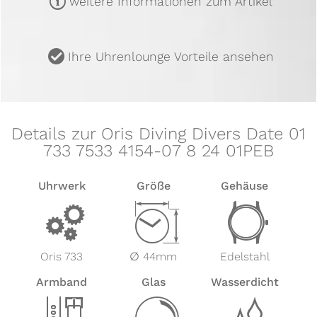
m
weitere Informationen zum Artikel
u
Ihre Uhrenlounge Vorteile ansehen
Details zur Oris Diving Divers Date 01
733 7533 4154-07 8 24 01PEB
Uhrwerk
Größe
Gehäuse
v
Z
w
Oris 733
∅ 44mm
Edelstahl
Armband
Glas
Wasserdicht