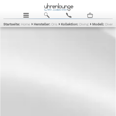
j
b
c
n
Startseite:
Home
Hersteller:
Oris
Kollektion:
Diving
Modell:
Divers