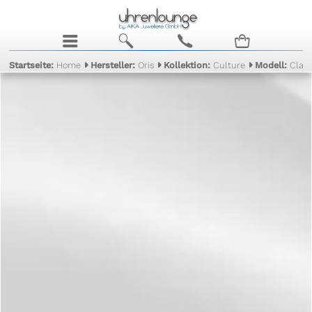
j
b
c
n
Startseite:
Home
Hersteller:
Oris
Kollektion:
Culture
Modell:
Clas