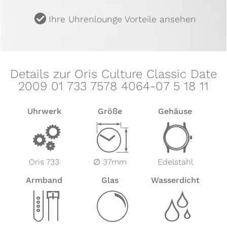
u
Ihre Uhrenlounge Vorteile ansehen
Details zur Oris Culture Classic Date
2009 01 733 7578 4064-07 5 18 11
Uhrwerk
Größe
Gehäuse
v
Z
w
Oris 733
∅ 37mm
Edelstahl
Armband
Glas
Wasserdicht
x
y
z