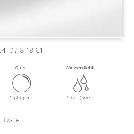
54-07 8 18 61
Glas
Wasserdicht
y
z
Saphirglas
5 bar (50m)
c Date