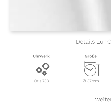
Details zur 
Uhrwerk
Größe
v
Z
Oris 733
∅ 37mm
weite