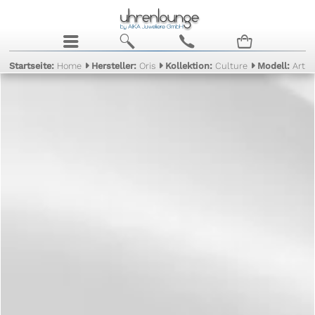
j
b
c
n
Startseite:
Home
Hersteller:
Oris
Kollektion:
Culture
Modell:
Artix