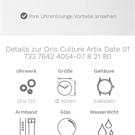
u
Ihre Uhrenlounge Vorteile ansehen
Details zur Oris Culture Artix Date 01
733 7642 4054-07 8 21 80
Uhrwerk
Größe
Gehäuse
v
Z
w
Oris 733
∅ 42mm
Edelstahl
Armband
Glas
Wasserdicht
x
y
z