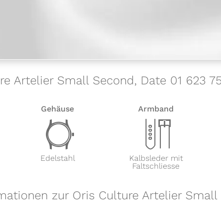
ure Artelier Small Second, Date 01 623 
Gehäuse
Armband
w
x
Edelstahl
Kalbsleder mit
Faltschliesse
mationen zur Oris Culture Artelier Smal