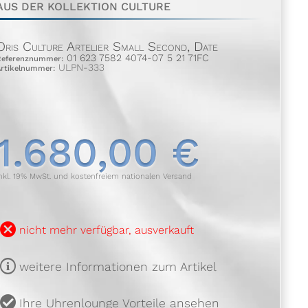
AUS DER KOLLEKTION CULTURE
Oris Culture Artelier Small Second, Date
01 623 7582 4074-07 5 21 71FC
Referenznummer:
ULPN-333
Artikelnummer:
1.680,00 €
nkl. 19% MwSt. und kostenfreiem nationalen Versand
B
nicht mehr verfügbar, ausverkauft
m
weitere Informationen zum Artikel
u
Ihre Uhrenlounge Vorteile ansehen