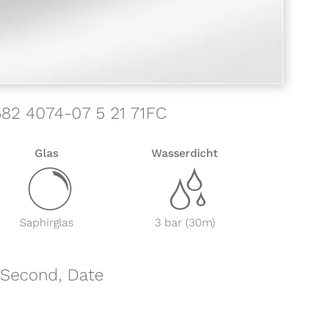
7582 4074-07 5 21 71FC
Glas
Wasserdicht
y
z
Saphirglas
3 bar (30m)
l Second, Date