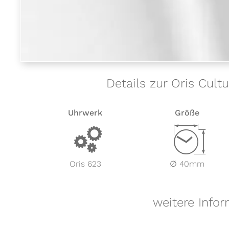
Details zur Oris Cult
Uhrwerk
Größe
v
Z
Oris 623
∅ 40mm
weitere Infor