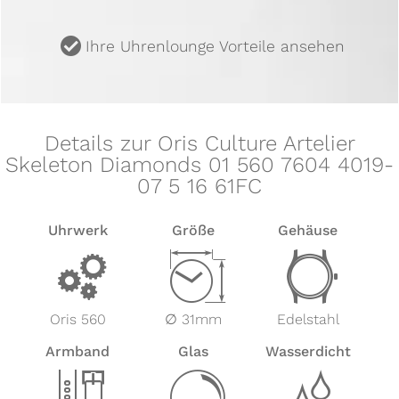
u
Ihre Uhrenlounge Vorteile ansehen
Details zur Oris Culture Artelier
Skeleton Diamonds 01 560 7604 4019-
07 5 16 61FC
Uhrwerk
Größe
Gehäuse
v
Z
w
Oris 560
∅ 31mm
Edelstahl
Armband
Glas
Wasserdicht
x
y
z