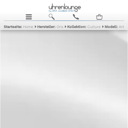
j
b
c
n
Startseite:
Home
Hersteller:
Oris
Kollektion:
Culture
Modell:
Arte