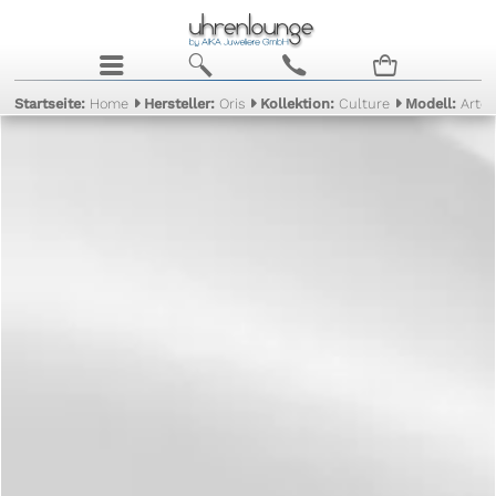
j
b
c
n
Startseite:
Home
Hersteller:
Oris
Kollektion:
Culture
Modell:
Artel