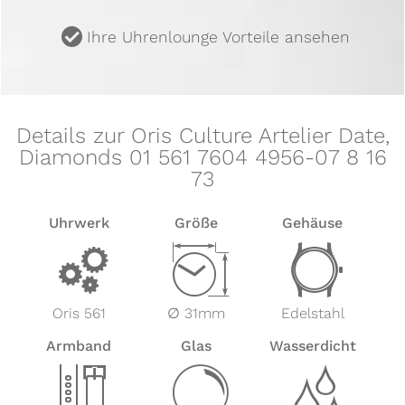
u
Ihre Uhrenlounge Vorteile ansehen
Details zur Oris Culture Artelier Date,
Diamonds 01 561 7604 4956-07 8 16
73
Uhrwerk
Größe
Gehäuse
v
Z
w
Oris 561
∅ 31mm
Edelstahl
Armband
Glas
Wasserdicht
x
y
z