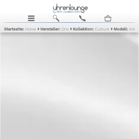
j
b
c
n
Startseite:
Home
Hersteller:
Oris
Kollektion:
Culture
Modell:
Artel