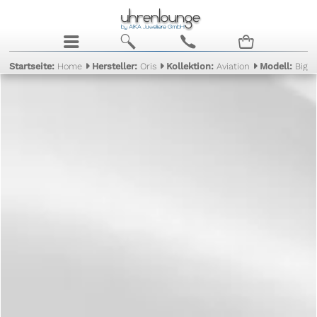
j
b
c
n
Startseite:
Home
Hersteller:
Oris
Kollektion:
Aviation
Modell:
Big 