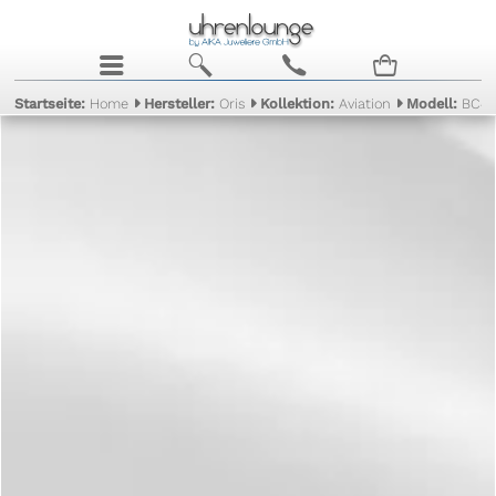
j
b
c
n
Startseite:
Home
Hersteller:
Oris
Kollektion:
Aviation
Modell:
BC4 