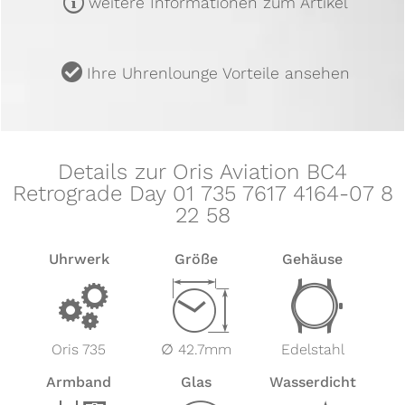
m
weitere Informationen zum Artikel
u
Ihre Uhrenlounge Vorteile ansehen
Details zur Oris Aviation BC4
Retrograde Day 01 735 7617 4164-07 8
22 58
Uhrwerk
Größe
Gehäuse
v
Z
w
Oris 735
∅ 42.7mm
Edelstahl
Armband
Glas
Wasserdicht