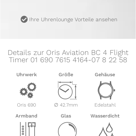
u
Ihre Uhrenlounge Vorteile ansehen
Details zur Oris Aviation BC 4 Flight
Timer 01 690 7615 4164-07 8 22 58
Uhrwerk
Größe
Gehäuse
v
Z
w
Oris 690
∅ 42.7mm
Edelstahl
Armband
Glas
Wasserdicht
x
y
z