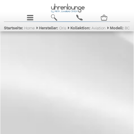
j
b
c
n
Startseite:
Home
Hersteller:
Oris
Kollektion:
Aviation
Modell:
BC 4