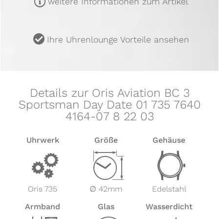
m
weitere Informationen zum Artikel
u
Ihre Uhrenlounge Vorteile ansehen
Details zur Oris Aviation BC 3
Sportsman Day Date 01 735 7640
4164-07 8 22 03
Uhrwerk
Größe
Gehäuse
v
Z
w
Oris 735
∅ 42mm
Edelstahl
Armband
Glas
Wasserdicht