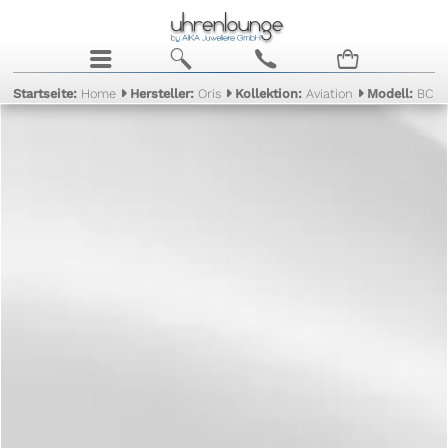
j
b
c
n
Startseite:
Home
Hersteller:
Oris
Kollektion:
Aviation
Modell:
BC 3