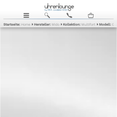
j
b
c
n
Startseite:
Home
Hersteller:
Mido
Kollektion:
Multifort
Modell:
Ge