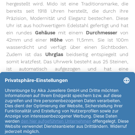
hergestellt wird. Mido ist eine Traditionsmarke, die
bereits seit 1918 Uhren herstellt, die durch ihre
Präzision, Modernität und Eleganz bestechen. Diese
Uhr ist aus hochwertigem Edelstahl gefertigt und hat
ein rundes
Gehäuse
mit einem
Durchmesser
von
42mm und einer
Höhe
von 11,5mm. Sie ist 100m
wasserdicht und verfügt über einen Sichtboden.
Zudem ist das
Uhrglas
beidseitig entspiegelt und
somit kratzfest. Das Uhrwerk besteht aus 25 Steinen,
ist automatisch aufgezogen und hat eine
Gangreserve von bis zu 80h. Es basiert auf dem ETA
C07.621 und hat 21600 Halbschwingungen pro
Stunde. Das
Zifferblatt
der
Mido Multifort Gent
42mm M038.430.17.081.00
ist grau/schwarz und hat
Punkte und Striche als Index. Es verfügt über eine
Wochentagsanzeige, eine verschraubte Krone, eine
Datumsanzeige, eine Zentralsekunde, Leuchtzeiger,
eine Nivachron™-Unruhspirale und Leuchtindizes.
Das
Armband
ist aus Textil, Kautschuk gefertigt und