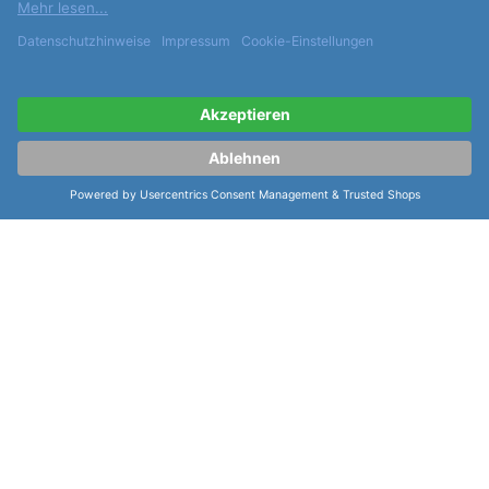
hat eine grau/schwarze Farbe. Es hat eine
Dornschließe aus 316L-Edelstahl und einen
Bandanstoß am
Gehäuse
von 22mm. Die
Mido
Multifort Gent 42mm M038.430.17.081.00
ist eine
Uhr, die durch ihre Präzision, Robustheit und Eleganz
besticht. Sie ist ein einzigartiges Accessoire, das
jeder Sammlung hinzugefügt werden kann. Durch das
hochwertige Material und das Uhrwerk aus 25
Steinen ist sie sehr zuverlässig und langlebig. Zudem
ist sie 100m wasserdicht und hat ein beidseitig
entspiegeltes
Uhrglas
, das kratzfest ist. Diese Uhr ist
ein zeitloser Klassiker, den man nicht verpassen
sollte.
weiterlesen