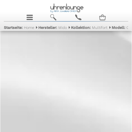
j
b
c
n
Startseite:
Home
Hersteller:
Mido
Kollektion:
Multifort
Modell:
Ch