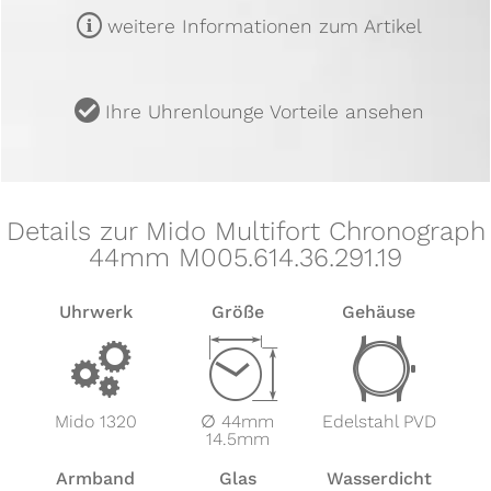
m
weitere Informationen zum Artikel
u
Ihre Uhrenlounge Vorteile ansehen
Details zur Mido Multifort Chronograph
44mm M005.614.36.291.19
Uhrwerk
Größe
Gehäuse
v
Z
w
Mido 1320
∅ 44mm
Edelstahl PVD
14.5mm
Armband
Glas
Wasserdicht