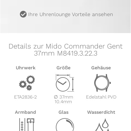
u
Ihre Uhrenlounge Vorteile ansehen
Details zur Mido Commander Gent
37mm M8419.3.22.3
Uhrwerk
Größe
Gehäuse
v
Z
w
ETA2836-2
∅ 37mm
Edelstahl PVD
10.4mm
Armband
Glas
Wasserdicht
x
y
z