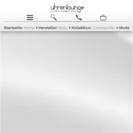
j
b
c
n
Startseite:
Home
Hersteller:
Mido
Kollektion:
Commander
Modell