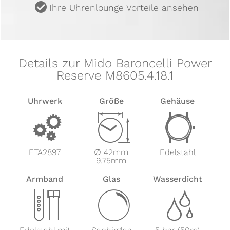
u
Ihre Uhrenlounge Vorteile ansehen
Details zur Mido Baroncelli Power
Reserve M8605.4.18.1
Uhrwerk
Größe
Gehäuse
v
Z
w
ETA2897
∅ 42mm
Edelstahl
9.75mm
Armband
Glas
Wasserdicht
x
y
z