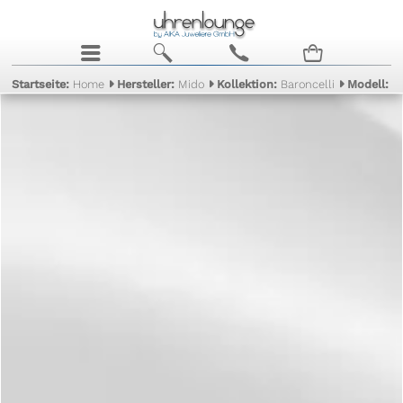
j
b
c
n
Startseite:
Home
Hersteller:
Mido
Kollektion:
Baroncelli
Modell:
P