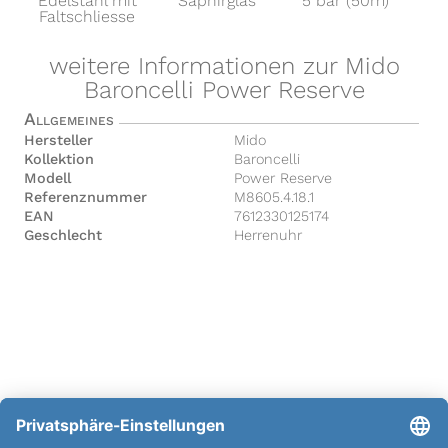
Edelstahl mit
Saphirglas
5 bar (50m)
Faltschliesse
weitere Informationen zur Mido
Baroncelli Power Reserve
Allgemeines
Hersteller
Mido
Kollektion
Baroncelli
Modell
Power Reserve
Referenznummer
M8605.4.18.1
EAN
7612330125174
Geschlecht
Herrenuhr